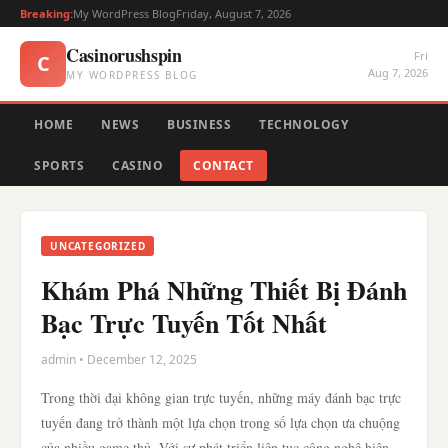
Breaking:
My WordPress Blog
Friday, August 7, 2026
Casinorushspin
Fri
C
Aug 7, 2026
MY WORDPRESS BLOG
HOME
NEWS
BUSINESS
TECHNOLOGY
SPORTS
CASINO
CONTACT
UNCATEGORIZED
Khám Phá Những Thiết Bị Đánh
Bạc Trực Tuyến Tốt Nhất
admin • December 12, 2025
Trong thời đại không gian trực tuyến, những máy đánh bạc trực
tuyến đang trở thành một lựa chọn trong số lựa chọn ưa chuộng
của nhiều game thủ. Với sự phát triển liên tục công nghệ hiện