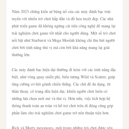
Năm 2023 chứng kiến sự bùng nổ của các máy đánh bạc trực
tuyến với nhiều trò chơi hấp dẫn và đồ họa tuyệt đẹp. Các nhà
phát triển game đã không ngừng cải tiến công nghệ để mang lại
trải nghiệm chơi game tốt nhất cho người dùng. Một số trò chơi
nổi bật như Starburst và Mega Moolah không chỉ thu hút người
chơi bởi tính năng thú vị mà còn bởi khả năng mang lại giải
thưởng lớn.
Các máy đánh bạc hiện đại thường đi kèm với các tính năng đặc
biệt, như vòng quay miễn phí, biểu tượng Wild và Scatter, giúp
tăng cường cơ hội giành chiến thắng. Các chủ đề đa dạng, từ
thần thoại, cổ trang đến hiện đại, khiến người chơi luôn có
những lựa chọn mới mẻ và thú vị. Hơn nữa, việc tích hợp hệ
thống thanh toán an toàn và hỗ trợ chơi trên di động cũng góp
phần làm cho trải nghiệm chơi game trở nên thuận tiện hơn.
Rick và Morty megaways, một trong những trò chơi được yêu