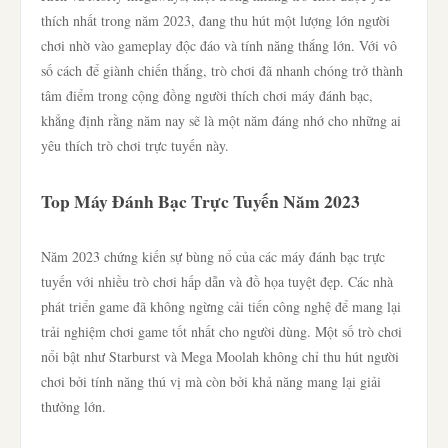
thích nhất trong năm 2023, đang thu hút một lượng lớn người
chơi nhờ vào gameplay độc đáo và tính năng thắng lớn. Với vô
số cách để giành chiến thắng, trò chơi đã nhanh chóng trở thành
tâm điểm trong cộng đồng người thích chơi máy đánh bạc,
khẳng định rằng năm nay sẽ là một năm đáng nhớ cho những ai
yêu thích trò chơi trực tuyến này.
Top Máy Đánh Bạc Trực Tuyến Năm 2023
Năm 2023 chứng kiến sự bùng nổ của các máy đánh bạc trực
tuyến với nhiều trò chơi hấp dẫn và đồ họa tuyệt đẹp. Các nhà
phát triển game đã không ngừng cải tiến công nghệ để mang lại
trải nghiệm chơi game tốt nhất cho người dùng. Một số trò chơi
nổi bật như Starburst và Mega Moolah không chỉ thu hút người
chơi bởi tính năng thú vị mà còn bởi khả năng mang lại giải
thưởng lớn.