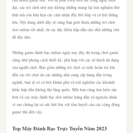
đại, các trò chơi slot này không những mang lại trải nghiệm thư
thái mà còn hứa hẹn các cảm nhận đầy hồi hộp và cơ hội thắng
lớn. Nội dung dưới đây sẽ cùng bạn giới thiệu những trò chơi
slot online tốt nhất, từ các đặc điểm hấp dẫn cho đến những chủ
đề độc đáo.
Những game đánh bạc online ngày nay đầy đủ trong chơi game
cũng như phong cách thiết kế, phù hợp với các sở thích đa dạng
của người chơi. Bao gồm những trò chơi có mức hoàn trả lớn
đến các trò chơi do các những nhà cung cấp hàng đầu trong
ngành, bạn sẽ có cơ hội khám phá và trải nghiệm các khoảnh
khắc hấp dẫn không thể lãng quên. Mời bạn cùng tìm hiểu sâu
hơn về các máy đánh bạc slot online hàng đầu và nguyên nhân
vì sao chúng lại có sức hút lớn với tâm huyết của các cộng đồng
game thủ đến vậy.
Top Máy Đánh Bạc Trực Tuyến Năm 2023